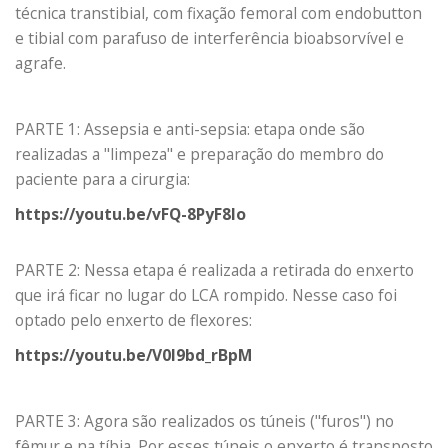
técnica transtibial, com fixação femoral com endobutton
e tibial com parafuso de interferência bioabsorvível e
agrafe.
PARTE 1: Assepsia e anti-sepsia: etapa onde são
realizadas a "limpeza" e preparação do membro do
paciente para a cirurgia:
https://youtu.be/vFQ-8PyF8Io
PARTE 2: Nessa etapa é realizada a retirada do enxerto
que irá ficar no lugar do LCA rompido. Nesse caso foi
optado pelo enxerto de flexores:
https://youtu.be/V0I9bd_rBpM
PARTE 3: Agora são realizados os túneis ("furos") no
fêmur e na tíbia. Por esses túneis o enxerto é transposto